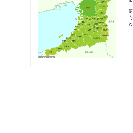
市
厨
府
わ