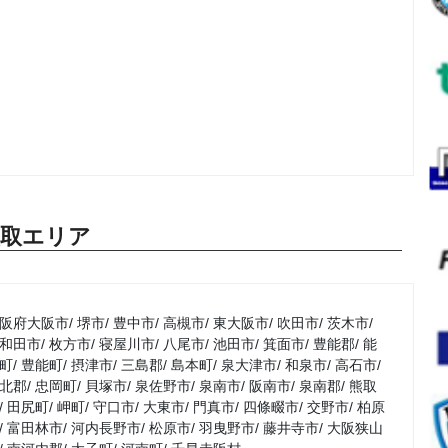
買取エリア
阪府大阪市
堺市
豊中市
高槻市
東大阪市
吹田市
茨木市
和田市
枚方市
寝屋川市
八尾市
池田市
箕面市
豊能郡
能
町
豊能町
摂津市
三島郡
島本町
泉大津市
和泉市
高石市
北郡
忠岡町
貝塚市
泉佐野市
泉南市
阪南市
泉南郡
熊取
田尻町
岬町
守口市
大東市
門真市
四條畷市
交野市
柏原
富田林市
河内長野市
松原市
羽曳野市
藤井寺市
大阪狭山