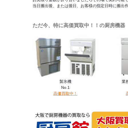
当日搬出後、または後日、お客様の指定日時に搬出
ただ今、特に高価買取中！！の厨房機器
製氷機
業
No.1
高価買取中！