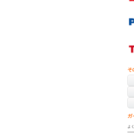
そ
ガ
よ